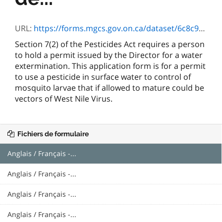
URL:
https://forms.mgcs.gov.on.ca/dataset/6c8c9573-5c49-4ed8-8daa-3a96c8e7c9dd/resource/b613f274-5bdc-4ce5-ada8-021f30835958/download/1867.doc
Section 7(2) of the Pesticides Act requires a person
to hold a permit issued by the Director for a water
extermination. This application form is for a permit
to use a pesticide in surface water to control of
mosquito larvae that if allowed to mature could be
vectors of West Nile Virus.
Fichiers de formulaire
Anglais / Français -...
Anglais / Français -...
Anglais / Français -...
Anglais / Français -...