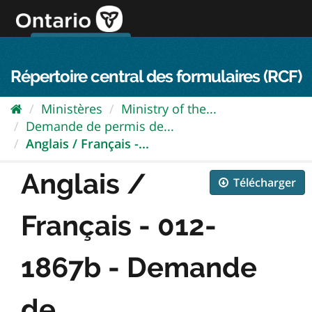
Passer
directement
au
Connexion FPO
aller au contenu
english
contenu
Répertoire central des formulaires (RCF)
Ministères
Ministry of the...
Demande de permis de...
Anglais / Français -...
Anglais /
Télécharger
Français - 012-
1867b - Demande
de...