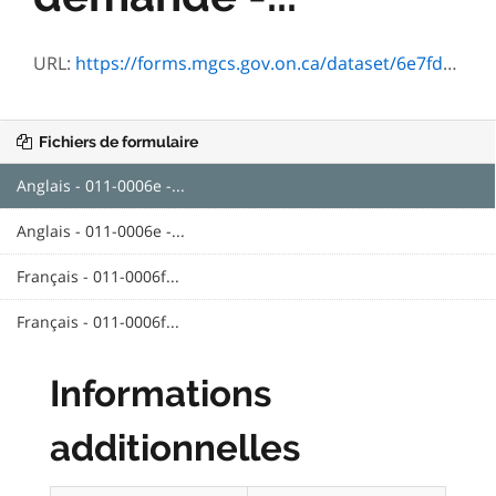
URL:
https://forms.mgcs.gov.on.ca/dataset/6e7fd49c-2762-410f-99fe-6322097e5826/resource/0f9d1b05-986f-462e-974f-2d3775ccd660/download/0006e.pdf
Fichiers de formulaire
Anglais - 011-0006e -...
Anglais - 011-0006e -...
Français - 011-0006f...
Français - 011-0006f...
Informations
additionnelles