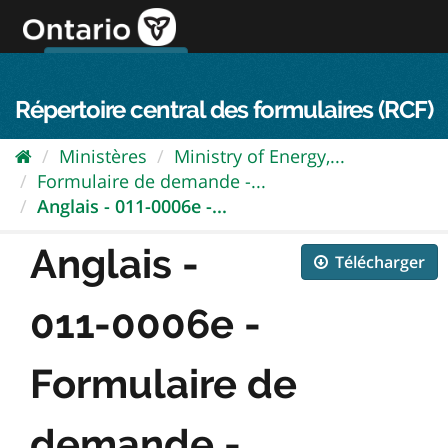
Passer
directement
au
Connexion FPO
aller au contenu
english
contenu
Répertoire central des formulaires (RCF)
Ministères
Ministry of Energy,...
Formulaire de demande -...
Anglais - 011-0006e -...
Anglais -
Télécharger
011-0006e -
Formulaire de
demande -...