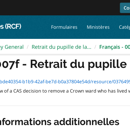
Co
s (RCF)
Formulaires
Ministères
Caté
ey General
Retrait du pupille de la...
Français - 00
7f - Retrait du pupille 
de40354-b1b9-42af-be7d-b0a37804e54d/resource/03764993-3a2a
w of a CAS decision to remove a Crown ward who has lived wit
nformations additionnelles