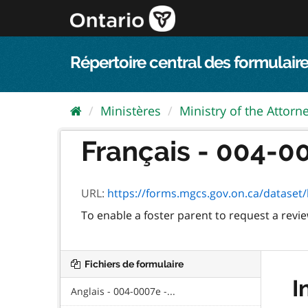
Passer
directement
au
contenu
Répertoire central des formulaire
Ministères
Ministry of the Attorn
Français - 004-000
URL:
https://forms.mgcs.gov.on.ca/dataset/b
To enable a foster parent to request a revie
Fichiers de formulaire
I
Anglais - 004-0007e -...