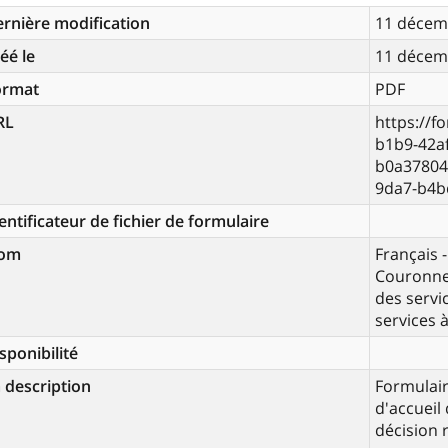
rnière modification
11 décem
éé le
11 décem
ormat
PDF
RL
https://f
b1b9-42a
b0a37804
9da7-b4b
entificateur de fichier de formulaire
om
Français -
Couronne
des servic
services à
sponibilité
 description
Formulair
d'accueil
décision 