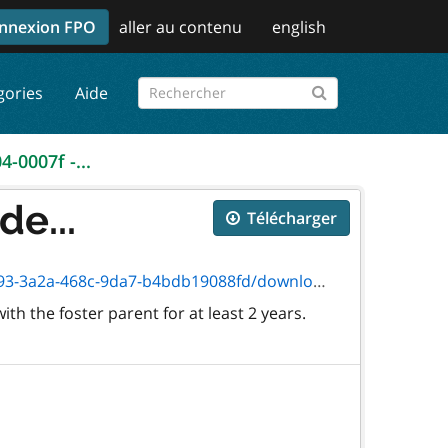
nnexion FPO
aller au contenu
english
gories
Aide
4-0007f -...
de...
Télécharger
-468c-9da7-b4bdb19088fd/download/0007f.pdf
h the foster parent for at least 2 years.