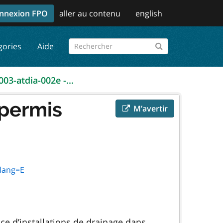
nnexion FPO
aller au contenu
english
gories
Aide
003-atdia-002e -...
 permis
M’avertir
&lang=E
ce d’installations de drainage dans