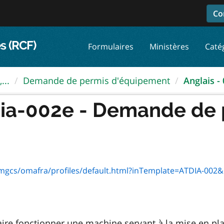
Co
s (RCF)
Formulaires
Ministères
Caté
...
Demande de permis d'équipement
Anglais - 
dia-002e - Demande de
/mgcs/omafra/profiles/default.html?inTemplate=ATDIA-002
aire fonctionner une machine servant à la mise en pla