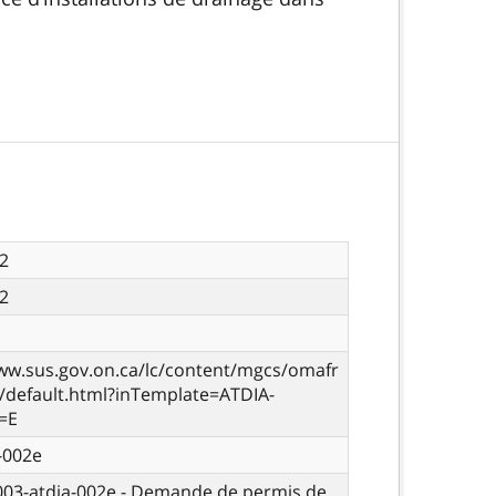
2
2
ww.sus.gov.on.ca/lc/content/mgcs/omafr
s/default.html?inTemplate=ATDIA-
=E
-002e
 003-atdia-002e - Demande de permis de