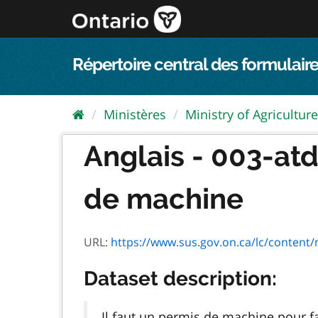
Passer
directement
au
contenu
Répertoire central des formulaire
Ministères
Ministry of Agriculture,
Anglais - 003-at
de machine
URL:
https://www.sus.gov.on.ca/lc/content
Dataset description:
Il faut un permis de machine pour f