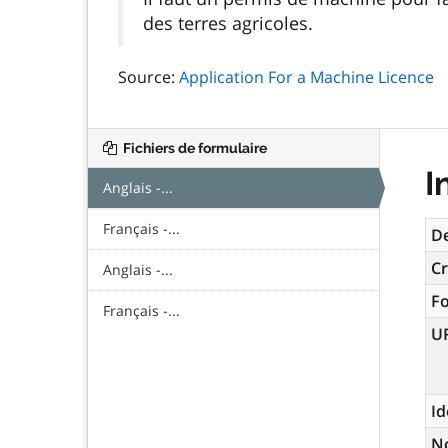
des terres agricoles.
Source:
Application For a Machine Licence
Fichiers de formulaire
I
Anglais -...
Français -...
De
Cr
Anglais -...
F
Français -...
U
Id
N