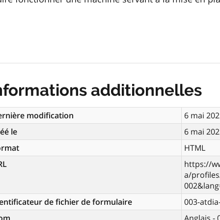
nformations additionnelles
rnière modification
6 mai 202
éé le
6 mai 202
ormat
HTML
RL
https://w
a/profile
002&lang
entificateur de fichier de formulaire
003-atdia
om
Anglais -