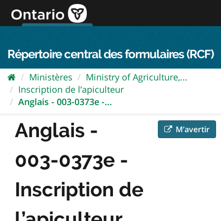
Passer
directement
au
Connexion FPO
aller au contenu
english
contenu
Répertoire central des formulaires (RCF)
Ministères
Ministry of Agriculture,...
Inscription de l’apiculteur
Anglais - 003-0373e -...
Anglais -
M’avertir
003-0373e -
Inscription de
l’apiculteur