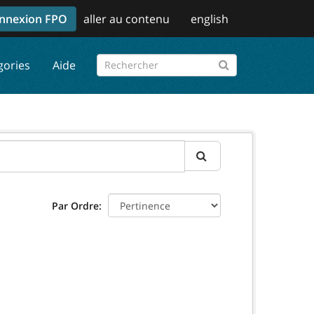
nnexion FPO
aller au contenu
english
gories
Aide
Par Ordre