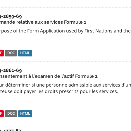
4-2859-69
mande relative aux services Formule 1
rpose of the Form Application used by First Nations and th
F
DOC
HTML
4-2861-69
nsentement à l'examen de l'actif Formule 2
r déterminer si une personne admissible aux services d'une 
iteuse doit payer les droits prescrits pour les services.
F
DOC
HTML
4-4777-87