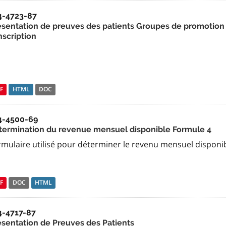
4-4723-87
ésentation de preuves des patients Groupes de promotion d
nscription
F
HTML
DOC
4-4500-69
termination du revenue mensuel disponible Formule 4
rmulaire utilisé pour déterminer le revenu mensuel disponi
F
DOC
HTML
4-4717-87
ésentation de Preuves des Patients