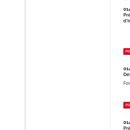
01
Pr
d'i
PD
01
Dé
Fo
PD
01
Pr