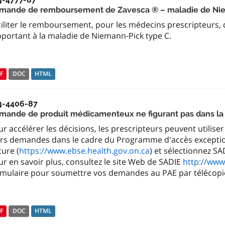
mande de remboursement de Zavesca ® – maladie de Ni
ciliter le remboursement, pour les médecins prescripteurs
pportant à la maladie de Niemann-Pick type C.
F
DOC
HTML
4-4406-87
mande de produit médicamenteux ne figurant pas dans la 
r accélérer les décisions, les prescripteurs peuvent utilise
urs demandes dans le cadre du Programme d'accès exceptio
ure (
https://www.ebse.health.gov.on.ca
) et sélectionnez S
r en savoir plus, consultez le site Web de SADIE
http://www
rmulaire pour soumettre vos demandes au PAE par télécopi
F
DOC
HTML