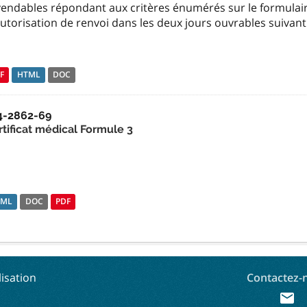
vendables répondant aux critères énumérés sur le formula
utorisation de renvoi dans les deux jours ouvrables suivant
F
HTML
DOC
4-2862-69
rtificat médical Formule 3
TML
DOC
PDF
lisation
Contactez-
mail