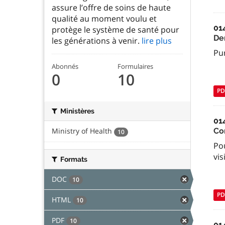
assure l’offre de soins de haute
qualité au moment voulu et
01
protège le système de santé pour
De
les générations à venir.
lire plus
Pu
Abonnés
Formulaires
0
10
PD
Ministères
01
Co
Ministry of Health
10
Pou
vis
Formats
DOC
10
PD
HTML
10
PDF
10
01