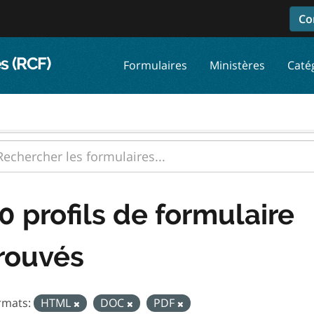
Co
s (RCF)
Formulaires
Ministères
Caté
0 profils de formulaire
rouvés
rmats:
HTML
DOC
PDF