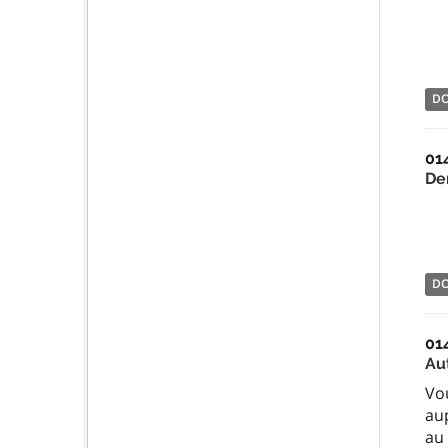
D
01
De
D
01
Au
Vo
au
au