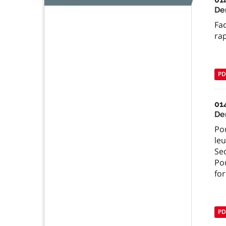
De
Fa
ra
PD
01
De
Pou
le
Sec
Pou
fo
PD