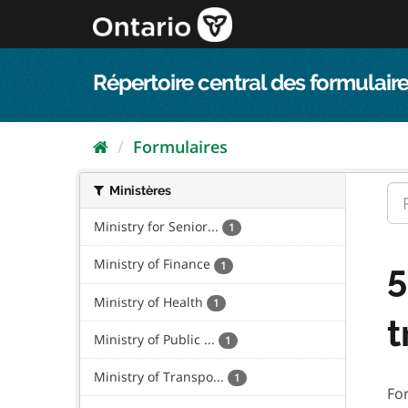
Passer
directement
au
contenu
Répertoire central des formulaire
Formulaires
Ministères
Ministry for Senior...
1
Ministry of Finance
5
1
Ministry of Health
1
t
Ministry of Public ...
1
Ministry of Transpo...
1
Fo