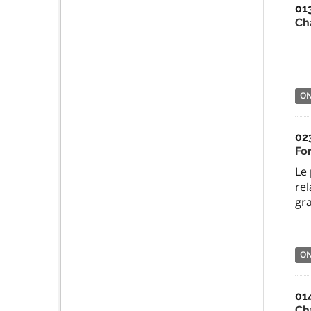
01
Ch
O
02
Fo
Le 
re
gra
O
01
Ch