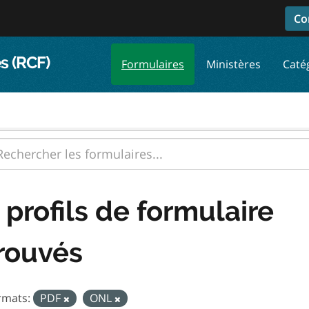
Co
s (RCF)
Formulaires
Ministères
Caté
 profils de formulaire
rouvés
rmats:
PDF
ONL