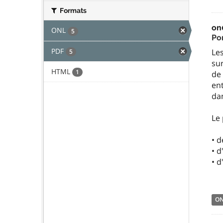
Formats
on
ONL
5
Por
PDF
Les
5
sur
HTML
1
de 
ent
dan
Le
• d
• 
• 
O