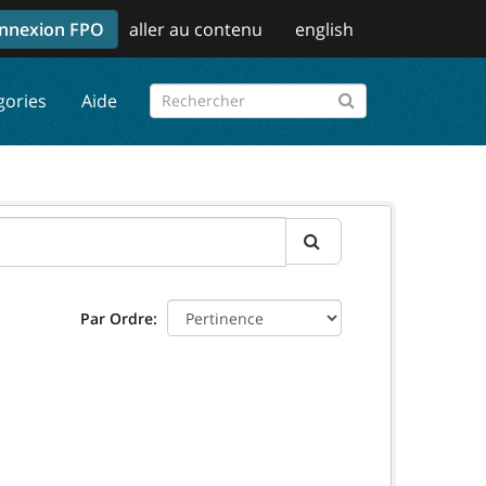
nnexion FPO
aller au contenu
english
gories
Aide
Par Ordre