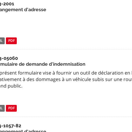
3-2001
angement d'adresse
NL
PDF
3-05060
rmulaire de demande d'indemnisation
présent formulaire vise à fournir un outil de déclaration en
lativement à des dommages à un véhicule subis sur une route
nd public.
NL
PDF
4-1057-82
angement d'adresse