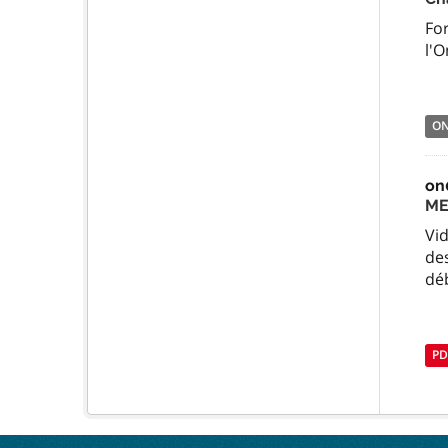
Fo
l'O
O
on
ME
Vid
des
déb
PD