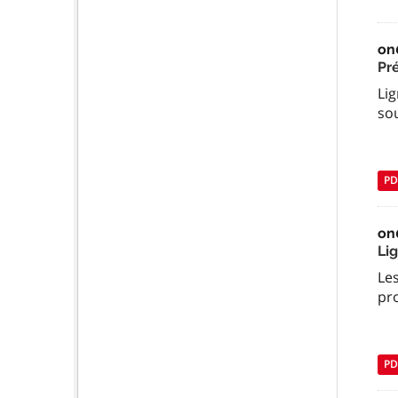
on
Pr
Li
so
PD
on
Li
Les
pr
PD