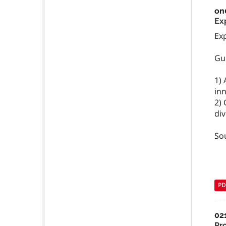
on
Ex
Exp
Gu
1)
in
2) 
di
So
PD
02
Pr