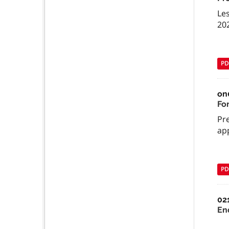
Le
20
PD
on
Fo
Pr
app
PD
02
En