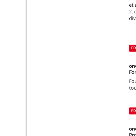
et 
2. 
di
PD
on
Fo
Fo
to
PD
on
Pr