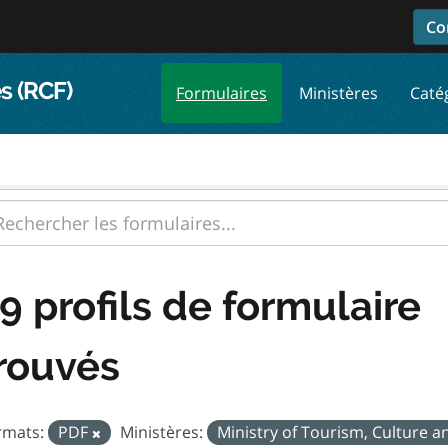
Co
s (RCF)
Formulaires
Ministères
Caté
9 profils de formulaire
rouvés
rmats:
PDF
Ministères:
Ministry of Tourism, Culture