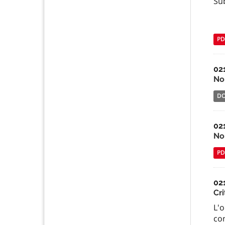
Su
PD
02
No
D
02
No
PD
02
Cr
L'o
co