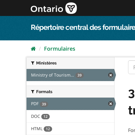
Passer
directement
au
contenu
Répertoire central des formulaire
Formulaires
Ministères
Ministry of Tourism...
39
3
Formats
PDF
39
t
DOC
12
HTML
12
Fo