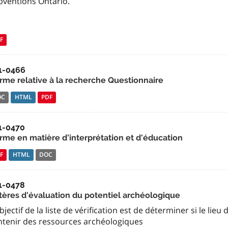
bventions Ontario.
F
1-0466
rme relative à la recherche Questionnaire
OC
HTML
PDF
1-0470
rme en matière d'interprétation et d'éducation
F
HTML
DOC
1-0478
itères d'évaluation du potentiel archéologique
bjectif de la liste de vérification est de déterminer si le lie
ntenir des ressources archéologiques