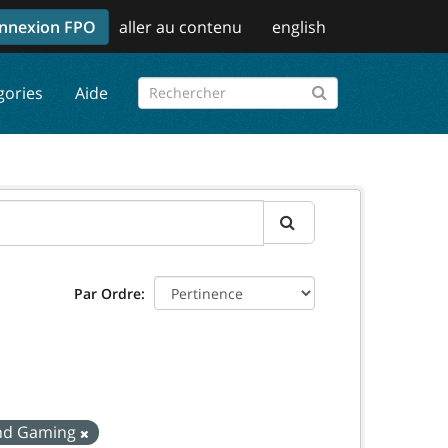
nnexion FPO
aller au contenu
english
gories
Aide
Par Ordre
 and Gaming