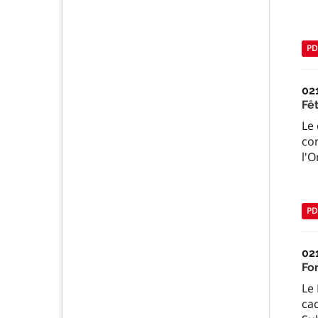
PD
02
Fê
Le
co
l'O
PD
02
Fo
Le
ca