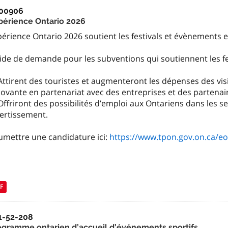
00906
périence Ontario 2026
érience Ontario 2026 soutient les festivals et évènements 
ide de demande pour les subventions qui soutiennent les f
 Attirent des touristes et augmenteront les dépenses des v
novante en partenariat avec des entreprises et des parten
Offriront des possibilités d’emploi aux Ontariens dans les s
vertissement.
umettre une candidature ici:
https://www.tpon.gov.on.ca/e
F
1-52-208
ogramme ontarien d’accueil d’événements sportifs