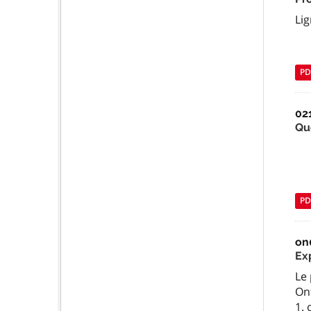
Li
PD
02
Qu
PD
on
Ex
Le
Ont
1.