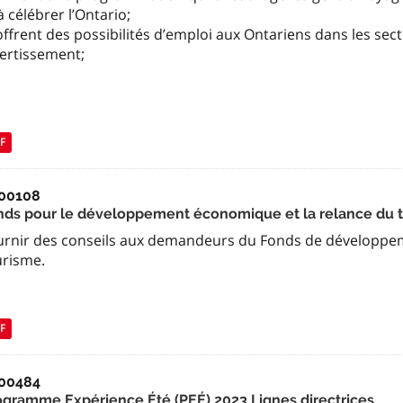
à célébrer l’Ontario;
offrent des possibilités d’emploi aux Ontariens dans les sec
vertissement;
F
00108
nds pour le développement économique et la relance du t
urnir des conseils aux demandeurs du Fonds de développem
urisme.
F
00484
ogramme Expérience Été (PEÉ) 2023 Lignes directrices