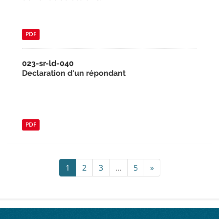
PDF
023-sr-ld-040
Declaration d'un répondant
PDF
1
2
3
...
5
»