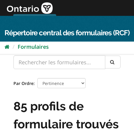
Passer
directement
au
Connexion FPO
aller au contenu
english
contenu
Répertoire central des formulaires (RCF)
Formulaires
Par Ordre
85 profils de
formulaire trouvés