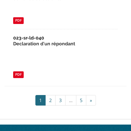
PDF
023-sr-ld-040
Declaration d'un répondant
PDF
1
2
3
...
5
»