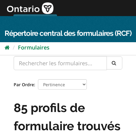
Passer
directement
au
Connexion FPO
aller au contenu
english
contenu
Répertoire central des formulaires (RCF)
Formulaires
Par Ordre
85 profils de
formulaire trouvés