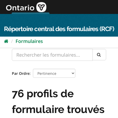
Passer
directement
au
Connexion FPO
aller au contenu
english
contenu
Répertoire central des formulaires (RCF)
Formulaires
Par Ordre
76 profils de
formulaire trouvés