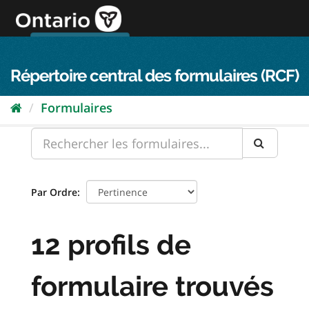
Passer
directement
au
Connexion FPO
aller au contenu
english
contenu
Répertoire central des formulaires (RCF)
Formulaires
Par Ordre
12 profils de
formulaire trouvés