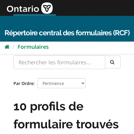
Passer
directement
au
Connexion FPO
aller au contenu
english
contenu
Répertoire central des formulaires (RCF)
Formulaires
Par Ordre
10 profils de
formulaire trouvés