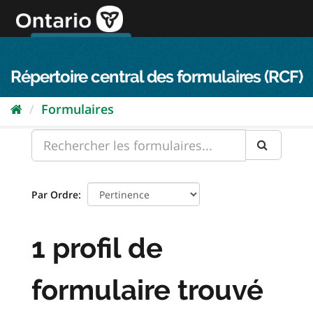
Passer
directement
au
Connexion FPO
aller au contenu
english
contenu
Répertoire central des formulaires (RCF)
Formulaires
Par Ordre
1 profil de
formulaire trouvé